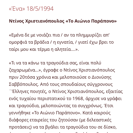
«Ένα» 18/5/1994
Ντίνος Χριστιανόπουλος «Το Αιώνιο Παράπονο»
«Εμένα δε με νοιάζει πια / αν τα πλημμυρίζει απ’
ομορφιά τα βράδια / η εγνατία, / γιατί έχω βρει το
ταίρι μου και τέρμα η αλητεία….».
«Τι να τα κάνω τα τραγούδια σας, είναι πολύ
ζαχαρωμένα…», έγραφε ο Ντίνος Χριστιανόπουλος
πριν 20τόσα χρόνια και μελοποιούσε ο Διονύσης
Σαββόπουλος. Από τους σπουδαίους σύγχρονους
¨Έλληνες ποιητές, ο Ντίνος Χριστιανόπουλος, εξαιτίας
ενός τυχαίου περιστατικού το 1968, άρχισε να γράφει
και τραγούδια, μελοποιώντας τα συγχρόνως. Έτσι
γεννήθηκε «Το Αιώνιο Παράπονο». Κατά καιρούς
διάφορες εταιρείες του ζητούσαν (με δελεαστικές
προτάσεις) να τα βγάλει τα τραγούδια του σε δίσκο,