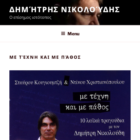
Skip
ΔΗΜΉΤΡΗΣ ΝΙΚΟΛΟΎΔΗΣ
to
Ο επίσημος ιστότοπος
content
Menu
ΜΕ ΤΈΧΝΗ ΚΑΙ ΜΕ ΠΆΘΟΣ